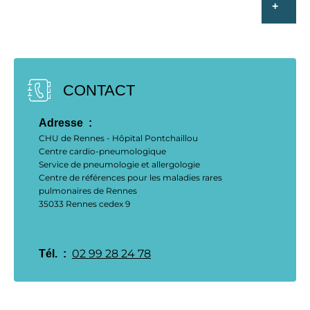
CONTACT
Adresse  : 
CHU de Rennes - Hôpital Pontchaillou
Centre cardio-pneumologique
Service de pneumologie et allergologie
Centre de références pour les maladies rares
pulmonaires de Rennes
35033 Rennes cedex 9
02 99 28 24 78
Tél.  : 