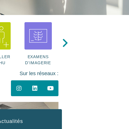
LLER
EXAMENS
FONDS
PAYER E
HU
D'IMAGERIE
NOMINOË
LIGNE
Sur les réseaux :
Actualités