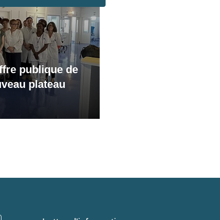
ffre publique de
uveau plateau