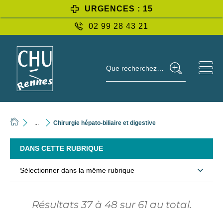
URGENCES : 15
02 99 28 43 21
Que recherchez-vous ?
...
Chirurgie hépato-biliaire et digestive
DANS CETTE RUBRIQUE
Sélectionner dans la même rubrique
Résultats
37
à
48
sur
61
au total.