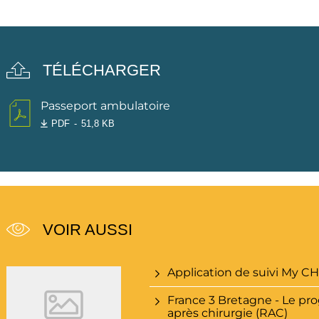
TÉLÉCHARGER
Passeport ambulatoire
PDF
51,8 KB
VOIR AUSSI
Application de suivi My 
France 3 Bretagne - Le pr
après chirurgie (RAC)