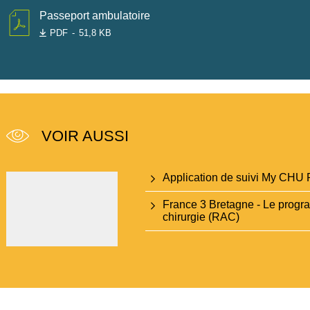
Passeport ambulatoire
PDF
51,8 KB
VOIR AUSSI
Application de suivi My CHU
France 3 Bretagne - Le progr
chirurgie (RAC)