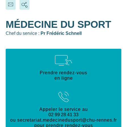
MÉDECINE DU SPORT
Chef du service :
Pr Frédéric Schnell
Prendre rendez-vous
en ligne
Appeler le service au
02 99 28 41 33
ou
secretariat.medecinedusport@chu-rennes.fr
pour prendre rendez-vous