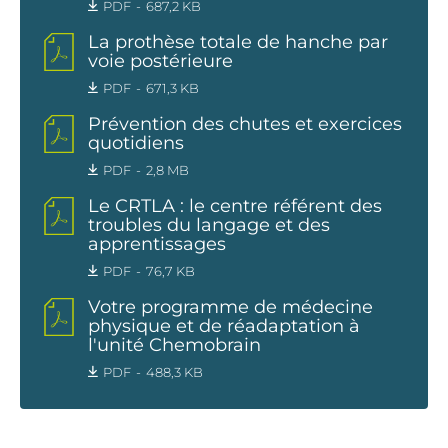
PDF
687,2 KB
La prothèse totale de hanche par
voie postérieure
PDF
671,3 KB
Prévention des chutes et exercices
quotidiens
PDF
2,8 MB
Le CRTLA : le centre référent des
troubles du langage et des
apprentissages
PDF
76,7 KB
Votre programme de médecine
physique et de réadaptation à
l'unité Chemobrain
PDF
488,3 KB