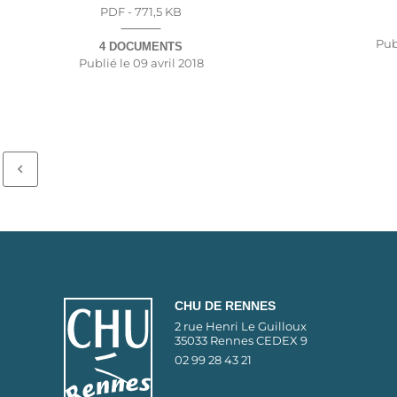
PDF - 771,5 KB
Pub
4 DOCUMENTS
Publié le
09 avril 2018
CHU DE RENNES
2 rue Henri Le Guilloux
35033 Rennes CEDEX 9
02 99 28 43 21