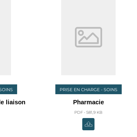
 SOINS
PRISE EN CHARGE - SOINS
e liaison
Pharmacie
PDF - 581,9 KB