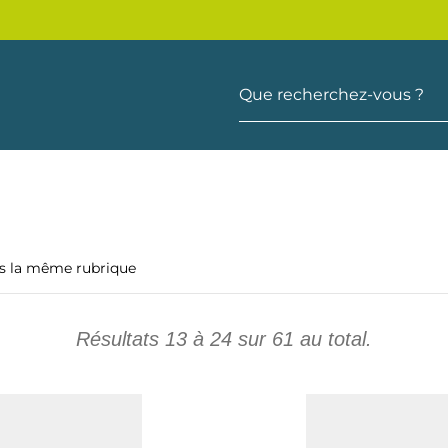
Que recherchez-vous ?
ns la même rubrique
Résultats
13
à
24
sur
61
au total.