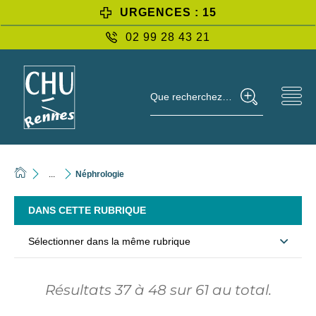
URGENCES : 15
02 99 28 43 21
Que recherchez-vous ?
...
Néphrologie
DANS CETTE RUBRIQUE
Sélectionner dans la même rubrique
Résultats
37
à
48
sur
61
au total.