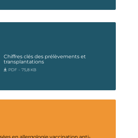
Chiffres clés des prélèvements et
transplantations
PDF
75,8 KB
ées en allergologie vaccination anti-