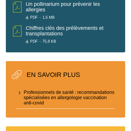
Un pollinarium pour prévenir les
allergies
PDF
1,6 MB
Chiffres clés des prélèvements et
transplantations
PDF
75,8 KB
EN SAVOIR PLUS
Professionnels de santé : recommandations
spécialisées en allergologie vaccination
anti-covid