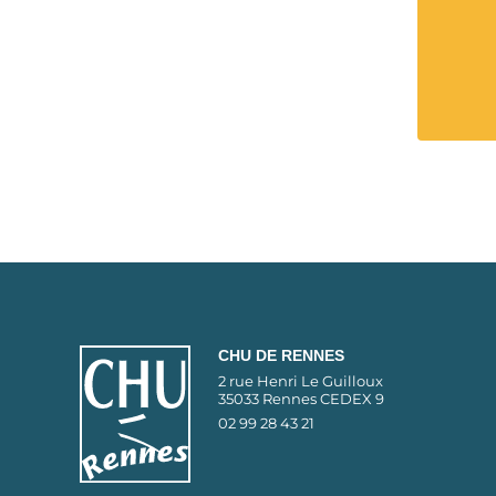
CHU DE RENNES
2 rue Henri Le Guilloux
35033 Rennes CEDEX 9
02 99 28 43 21