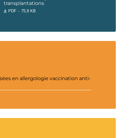
transplantations
PDF
75,8 KB
ées en allergologie vaccination anti-