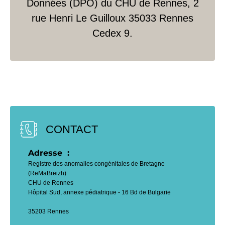
Données (DPO) du CHU de Rennes, 2
rue Henri Le Guilloux 35033 Rennes
Cedex 9.
CONTACT
Adresse  : 
Registre des anomalies congénitales de Bretagne
(ReMaBreizh)
CHU de Rennes
Hôpital Sud, annexe pédiatrique - 16 Bd de Bulgarie
35203 Rennes