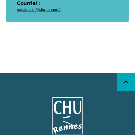
Courriel : 
remabreizh@chu-rennes.fr