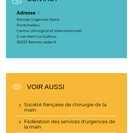
Adresse  : 
Rennes Urgences Mains
Pontchaillou
Centre chirurgical et interventionnel
2 rue Henri Le Guilloux
35033 Rennes cedex 9
VOIR AUSSI
Société française de chirurgie de la
main
Fédération des services d'urgences de
la main