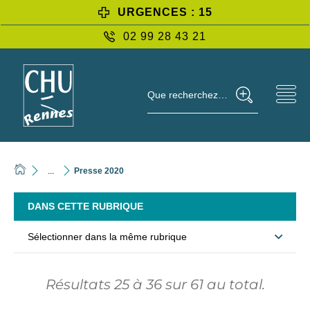
URGENCES : 15
02 99 28 43 21
Que recherchez-vous ?
...
Presse 2020
DANS CETTE RUBRIQUE
Sélectionner dans la même rubrique
Résultats
25
à
36
sur
61
au total.