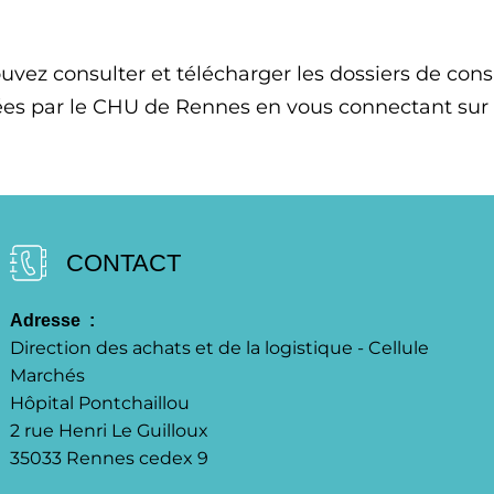
uvez consulter et télécharger les dossiers de con
ées par le CHU de Rennes en vous connectant sur
CONTACT
Adresse  : 
Direction des achats et de la logistique - Cellule
Marchés
Hôpital Pontchaillou
2 rue Henri Le Guilloux
35033 Rennes cedex 9