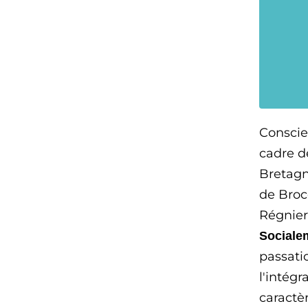
Conscien
cadre d
Bretagn
de Broc
Régnier
Sociale
passati
l'intégr
caractè