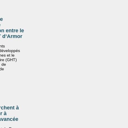
he
e
on entre le
T d’Armor
nts
développés
es et le
oire (GHT)
e de
 de
rchent à
r à
 avancée