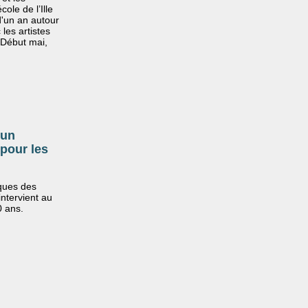
cole de l’Ille
d'un an autour
les artistes
 Début mai,
 un
 pour les
èques des
ntervient au
 ans.