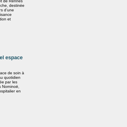
et de Rennes
che, destinée
rs d’une
fisance
ion et
el espace
ace de soin à
au quotidien
ée par les
ds Nominoë,
spitalier en