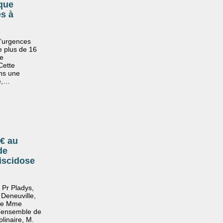
ique
s à
d’urgences
e plus de 16
de
Cette
ans une
té,…
€ au
de
iscidose
 Pr Pladys,
Deneuville,
 de Mme
l’ensemble de
plinaire, M.