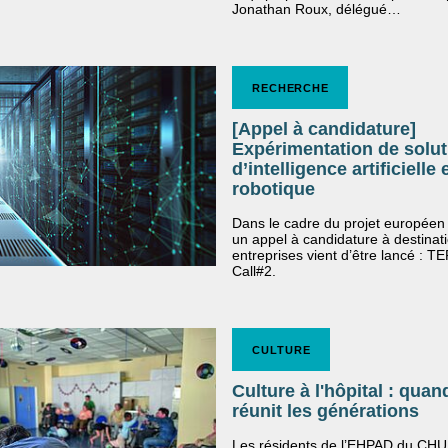
Jonathan Roux, délégué…
RECHERCHE
[Appel à candidature]
Expérimentation de solut
d’intelligence artificielle 
robotique
Dans le cadre du projet européen
un appel à candidature à destinat
entreprises vient d’être lancé : T
Call#2.
CULTURE
Culture à l'hôpital : quand
réunit les générations
Les résidents de l’EHPAD du CHU 