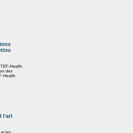
ions
et/ou
 TEF-Health,
ion des
EF-Health
 l'art
et les