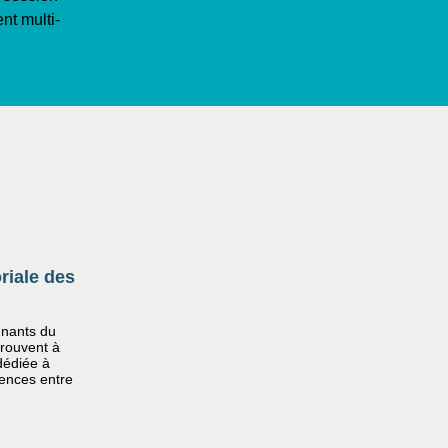
nt multi-
oriale des
gnants du
trouvent à
dédiée à
iences entre