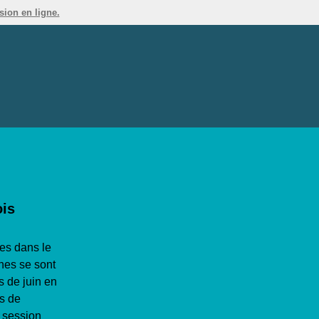
sion en ligne.
ois
es dans le
nes se sont
s de juin en
s de
a session