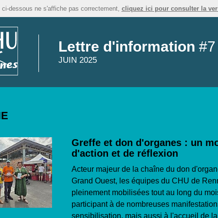
 ci-dessous ne s'affiche pas correctement,
cliquez ici pour consulter la ver
Lettre d'information
#7
JUIN 2025
NE
Greffe et don d'organes : un m
d'action et de réflexion
Acteur majeur de la chaîne du don d'organ
Grand Ouest, les équipes du CHU de Ren
pleinement mobilisées tout au long du moi
participant à de nombreuses manifestation
sensibilisation, mais aussi à l'accueil de l