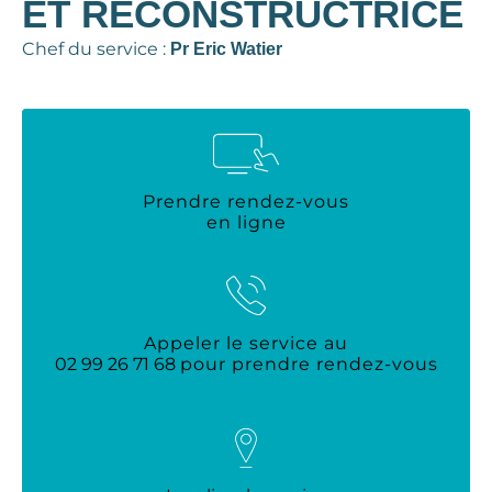
ET RECONSTRUCTRICE
Chef du service :
Pr Eric Watier
Prendre rendez-vous
en ligne
Appeler le service au
02 99 26 71 68
pour prendre rendez-vous