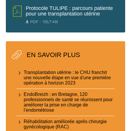
Protocole TULIPE : parcours patiente
pour une transplantation utérine
PDF
155,7 KB
EN SAVOIR PLUS
Transplantation utérine : le CHU franchit
une nouvelle étape en vue d'une première
opération à horizon 2023
EndoBreizh : en Bretagne, 120
professionnels de santé se réunissent pour
améliorer la prise en charge de
l'endométriose
Réhabilitation améliorée après chirurgie
gynécologique (RAC)