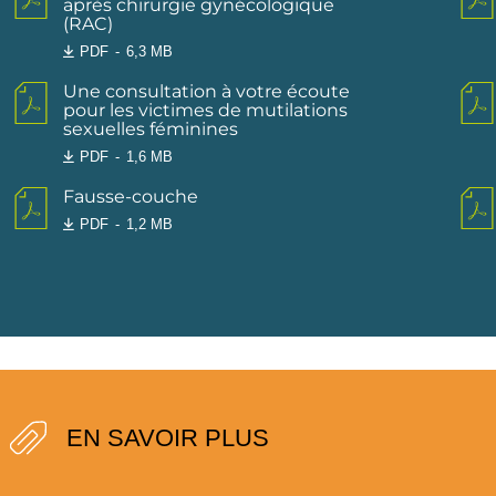
après chirurgie gynécologique
(RAC)
PDF
6,3 MB
Une consultation à votre écoute
pour les victimes de mutilations
sexuelles féminines
PDF
1,6 MB
Fausse-couche
PDF
1,2 MB
EN SAVOIR PLUS