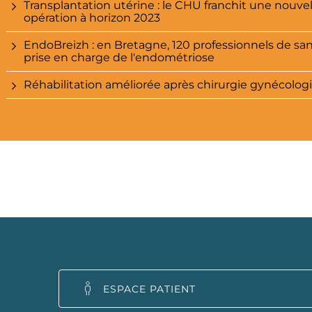
Transplantation utérine : le CHU franchit une nouv
opération à horizon 2023
EndoBreizh : en Bretagne, 120 professionnels de san
prise en charge de l'endométriose
Réhabilitation améliorée après chirurgie gynécolog
ESPACE PATIENT