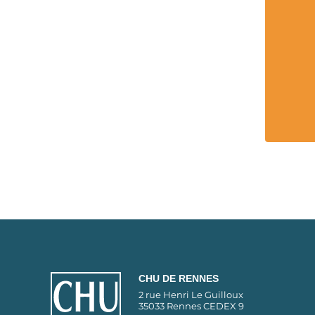
CHU DE RENNES
2 rue Henri Le Guilloux
35033 Rennes CEDEX 9