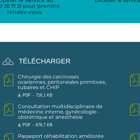
ppeler le service au
Localiser le servic
9 26 71 21
pour prendre
rendez-vous
TÉLÉCHARGER
Chirurgie des carcinoses
ovariennes, péritonéales primitives,
tubaires et CHIP
PDF
716,1 KB
Consultation multidisciplinaire de
médecine interne, gynécologie-
obstétrique et anesthésie
PDF
678,7 KB
Passeport réhabilitation améliorée