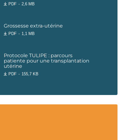
PDF
2,6 MB
Grossesse extra-utérine
PDF
1,1 MB
Protocole TULIPE : parcours
patiente pour une transplantation
utérine
PDF
155,7 KB