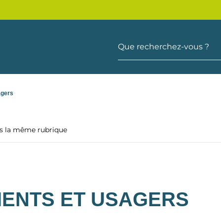
Que recherchez-vous ?
agers
ns la même rubrique
TIENTS ET USAGERS