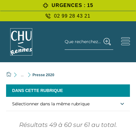
URGENCES : 15
02 99 28 43 21
Que recherchez-vous ?
...
Presse 2020
DANS CETTE RUBRIQUE
Sélectionner dans la même rubrique
Résultats
49
à
60
sur
61
au total.