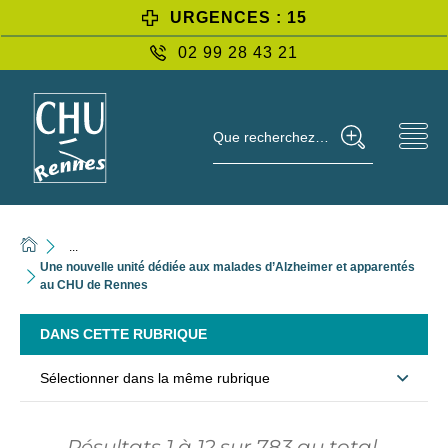
URGENCES : 15
02 99 28 43 21
Que recherchez-vous ?
...
Une nouvelle unité dédiée aux malades d’Alzheimer et apparentés
au CHU de Rennes
DANS CETTE RUBRIQUE
Sélectionner dans la même rubrique
Résultats
1
à
12
sur
783
au total.