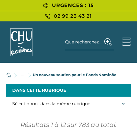
URGENCES : 15
02 99 28 43 21
Que recherchez-vous ?
...
Un nouveau soutien pour le Fonds Nominöe
DANS CETTE RUBRIQUE
Sélectionner dans la même rubrique
Résultats
1
à
12
sur
783
au total.