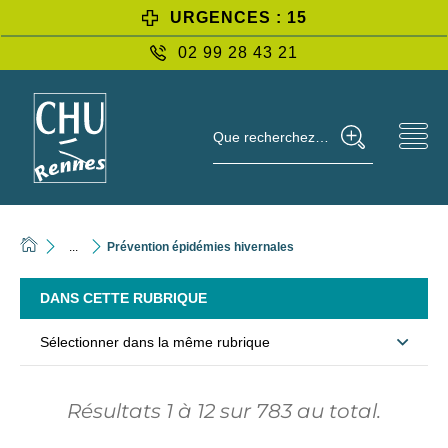
URGENCES : 15
02 99 28 43 21
Que recherchez-vous ?
...
Prévention épidémies hivernales
DANS CETTE RUBRIQUE
Sélectionner dans la même rubrique
Résultats
1
à
12
sur
783
au total.