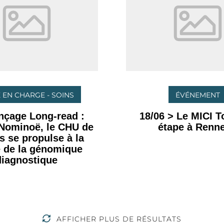
 EN CHARGE - SOINS
ÉVÉNEMENT
nçage Long-read :
18/06 > Le MICI To
 Nominoë, le CHU de
étape à Renne
 se propulse à la
e de la génomique
diagnostique
AFFICHER PLUS DE RÉSULTATS