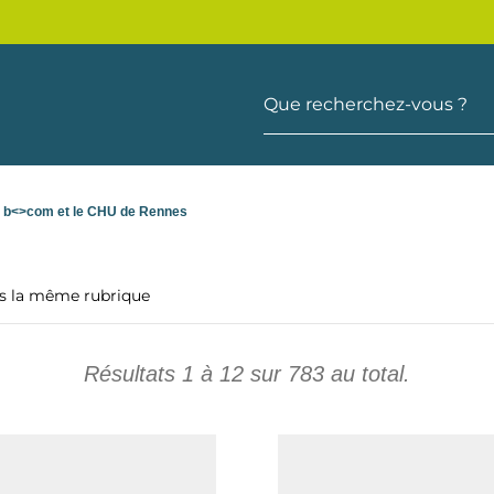
Que recherchez-vous ?
r b<>com et le CHU de Rennes
ns la même rubrique
Résultats
1
à
12
sur
783
au total.