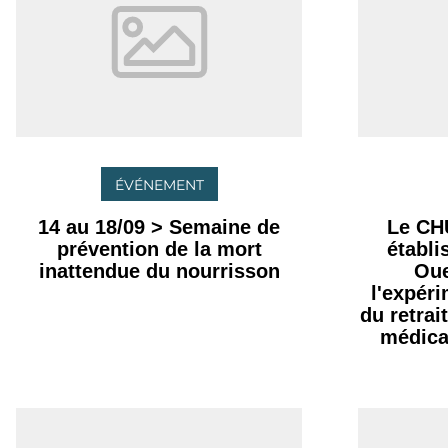
ÉVÉNEMENT
14 au 18/09 > Semaine de
Le CH
prévention de la mort
établ
inattendue du nourrisson
Oue
l'expér
du retrai
médica