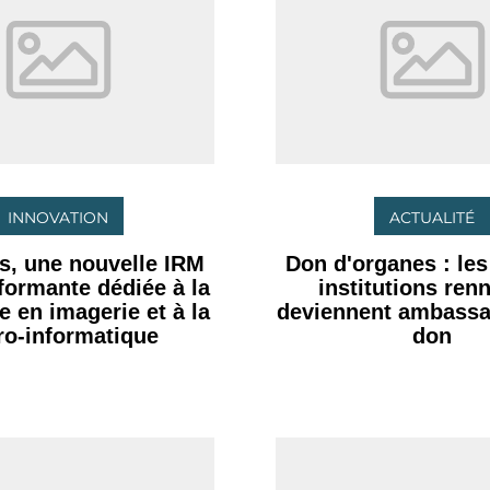
INNOVATION
ACTUALITÉ
s, une nouvelle IRM
Don d'organes : le
rformante dédiée à la
institutions ren
e en imagerie et à la
deviennent ambassa
ro-informatique
don