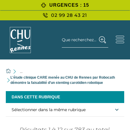
URGENCES : 15
02 99 28 43 21
Que recherchez-vous ?
...
L'étude clinique CARE menée au CHU de Rennes par Robocath
démontre la faisabilité d’un stenting carotidien robotique
DANS CETTE RUBRIQUE
Sélectionner dans la même rubrique
Résultats
1
à
12
sur
783
au total.