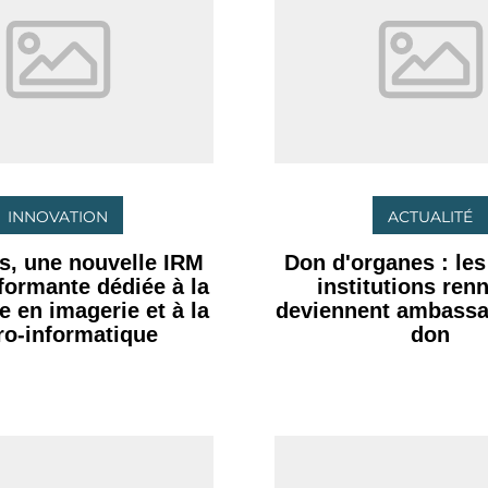
INNOVATION
ACTUALITÉ
s, une nouvelle IRM
Don d'organes : le
rformante dédiée à la
institutions ren
e en imagerie et à la
deviennent ambassa
ro-informatique
don