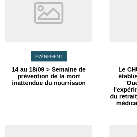
ÉVÉNEMENT
14 au 18/09 > Semaine de
Le CH
prévention de la mort
établ
inattendue du nourrisson
Oue
l'expér
du retrai
médica