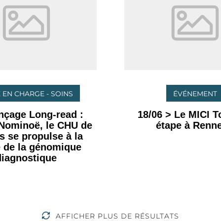
 EN CHARGE - SOINS
ÉVÉNEMENT
nçage Long-read :
18/06 > Le MICI To
 Nominoë, le CHU de
étape à Renne
 se propulse à la
e de la génomique
diagnostique
AFFICHER PLUS DE RÉSULTATS