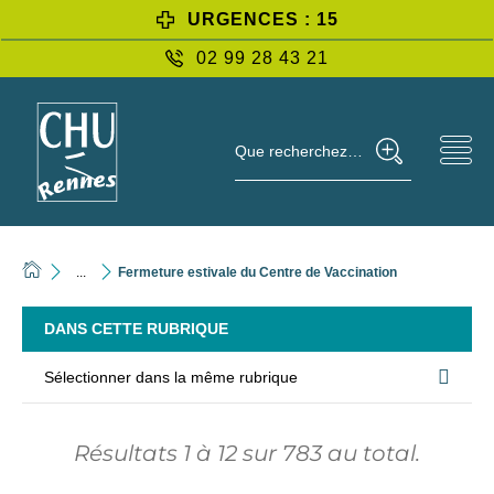
URGENCES : 15
02 99 28 43 21
Que recherchez-vous ?
...
Fermeture estivale du Centre de Vaccination
DANS CETTE RUBRIQUE
Sélectionner dans la même rubrique
Résultats
1
à
12
sur
783
au total.