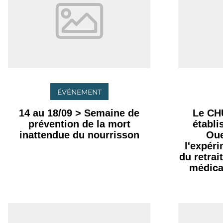
ÉVÉNEMENT
14 au 18/09 > Semaine de
Le CH
prévention de la mort
établ
inattendue du nourrisson
Oue
l'expér
du retrai
médica