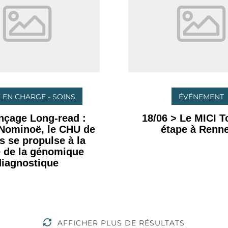
 EN CHARGE - SOINS
ÉVÉNEMENT
nçage Long-read :
18/06 > Le MICI To
 Nominoë, le CHU de
étape à Renne
 se propulse à la
e de la génomique
diagnostique
AFFICHER PLUS DE RÉSULTATS