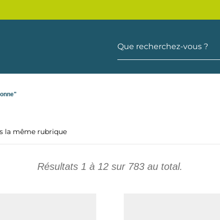
Que recherchez-vous ?
donne"
ns la même rubrique
Résultats
1
à
12
sur
783
au total.