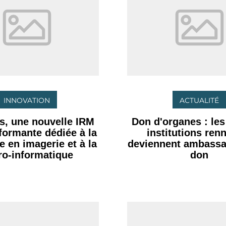
INNOVATION
ACTUALITÉ
s, une nouvelle IRM
Don d'organes : le
rformante dédiée à la
institutions ren
e en imagerie et à la
deviennent ambassa
ro-informatique
don