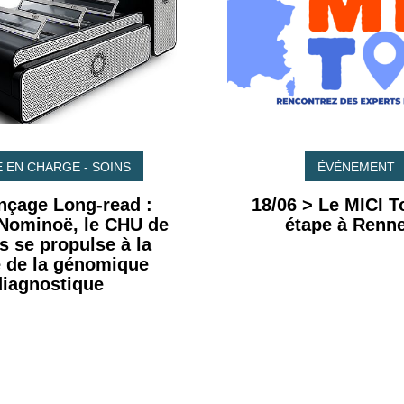
E EN CHARGE - SOINS
ÉVÉNEMENT
nçage Long-read :
18/06 > Le MICI To
 Nominoë, le CHU de
étape à Renne
 se propulse à la
e de la génomique
diagnostique