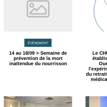
ÉVÉNEMENT
14 au 18/09 > Semaine de
Le CH
prévention de la mort
établ
inattendue du nourrisson
Oue
l'expér
du retrai
médica