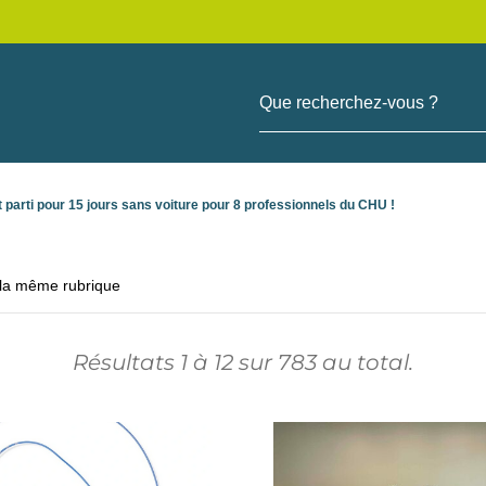
Que recherchez-vous ?
st parti pour 15 jours sans voiture pour 8 professionnels du CHU !
 la même rubrique
Résultats
1
à
12
sur
783
au total.