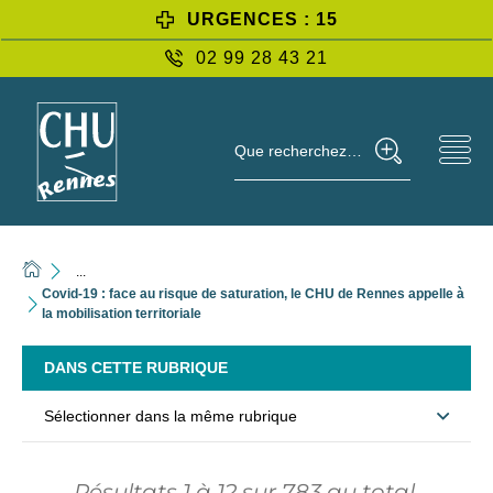
URGENCES : 15
02 99 28 43 21
Que recherchez-vous ?
...
Covid-19 : face au risque de saturation, le CHU de Rennes appelle à
la mobilisation territoriale
DANS CETTE RUBRIQUE
Sélectionner dans la même rubrique
Résultats
1
à
12
sur
783
au total.