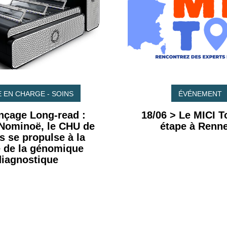
E EN CHARGE - SOINS
ÉVÉNEMENT
nçage Long-read :
18/06 > Le MICI To
 Nominoë, le CHU de
étape à Renne
 se propulse à la
e de la génomique
diagnostique