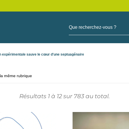
Que recherchez-vous ?
 expérimentale sauve le cœur d'une septuagénaire
 la même rubrique
Résultats
1
à
12
sur
783
au total.