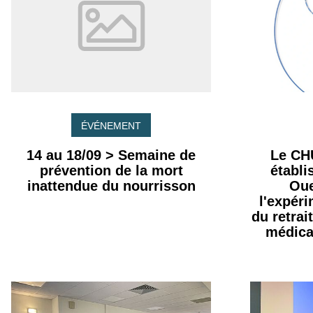
ÉVÉNEMENT
14 au 18/09 > Semaine de
Le CH
prévention de la mort
établ
inattendue du nourrisson
Oue
l'expér
du retrai
médica