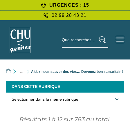
URGENCES : 15
02 99 28 43 21
Que recherchez-vous ?
...
Aidez-nous sauver des vies… Devenez bon samaritain !
DANS CETTE RUBRIQUE
Sélectionner dans la même rubrique
Résultats
1
à
12
sur
783
au total.