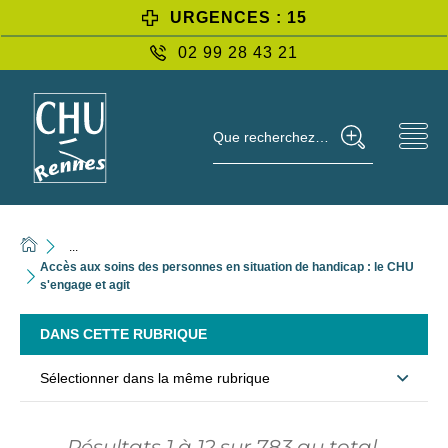
URGENCES : 15
02 99 28 43 21
Que recherchez-vous ?
...
Accès aux soins des personnes en situation de handicap : le CHU
s'engage et agit
DANS CETTE RUBRIQUE
Sélectionner dans la même rubrique
Résultats
1
à
12
sur
783
au total.