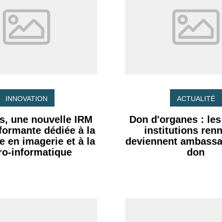
INNOVATION
ACTUALITÉ
s, une nouvelle IRM
Don d'organes : le
rformante dédiée à la
institutions ren
e en imagerie et à la
deviennent ambassa
ro-informatique
don