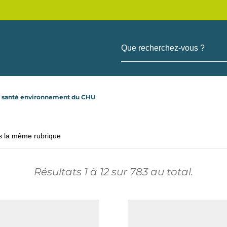
Que recherchez-vous ?
s santé environnement du CHU
s la même rubrique
Résultats
1
à
12
sur
783
au total.