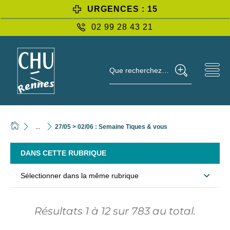
URGENCES : 15
02 99 28 43 21
Que recherchez-vous ?
...
27/05 > 02/06 : Semaine Tiques & vous
DANS CETTE RUBRIQUE
Sélectionner dans la même rubrique
Résultats
1
à
12
sur
783
au total.