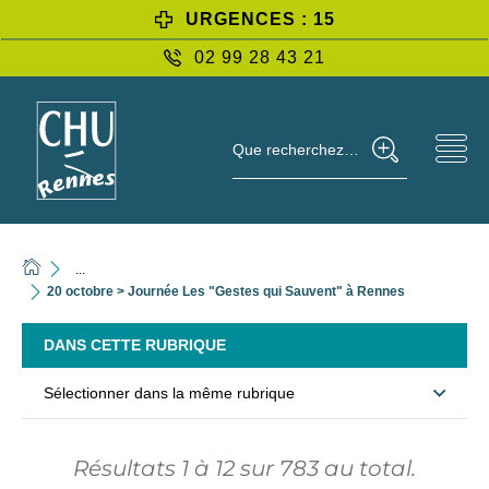
URGENCES : 15
02 99 28 43 21
Que recherchez-vous ?
...
20 octobre > Journée Les "Gestes qui Sauvent" à Rennes
DANS CETTE RUBRIQUE
Sélectionner dans la même rubrique
Résultats
1
à
12
sur
783
au total.