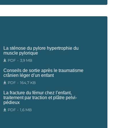
La sténose du pylore hypertrophie du
muscle pylorique
PDF
3,9 MB
Conseils de sortie après le traumatisme
crânien léger d’un enfant
PDF
164,7 KB
La fracture du fémur chez l’enfant,
traitement par traction et plâtre pelvi-
pédieux
PDF
1,6 MB