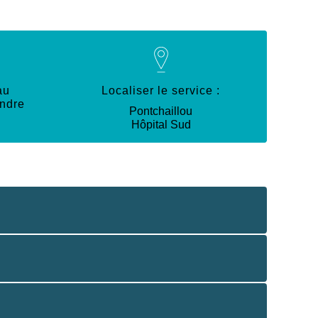
au
Localiser le service :
endre
Pontchaillou
Hôpital Sud