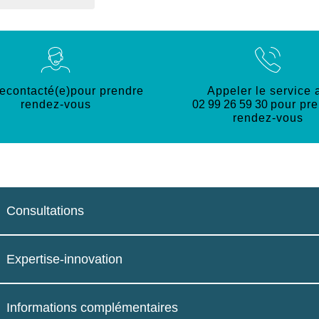
recontacté(e)pour prendre
Appeler le service 
rendez-vous
02 99 26 59 30
pour pr
rendez-vous
Consultations
Expertise-innovation
Informations complémentaires