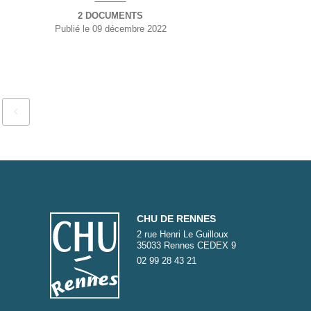
2 DOCUMENTS
Publié le
09 décembre 2022
CHU DE RENNES
2 rue Henri Le Guilloux
35033 Rennes CEDEX 9
02 99 28 43 21