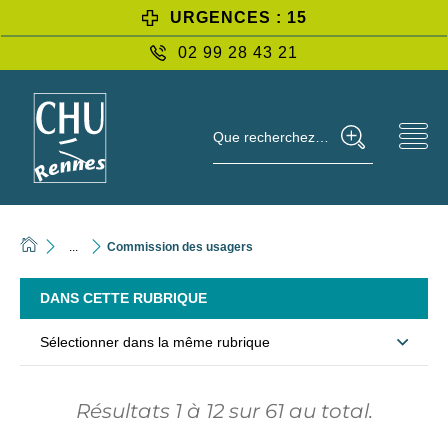
URGENCES : 15
02 99 28 43 21
Que recherchez-vous ?
...
Commission des usagers
DANS CETTE RUBRIQUE
Sélectionner dans la même rubrique
Résultats
1
à
12
sur
61
au total.