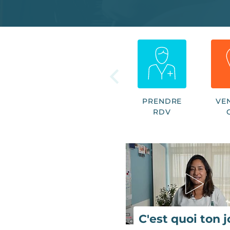
PRENDRE
VE
RDV
C'est quoi ton j