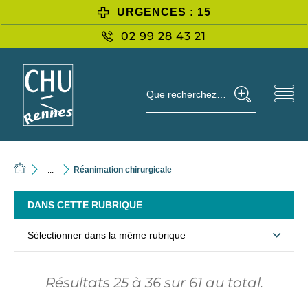
URGENCES : 15
02 99 28 43 21
Que recherchez-vous ?
...
Réanimation chirurgicale
DANS CETTE RUBRIQUE
Sélectionner dans la même rubrique
Résultats
25
à
36
sur
61
au total.