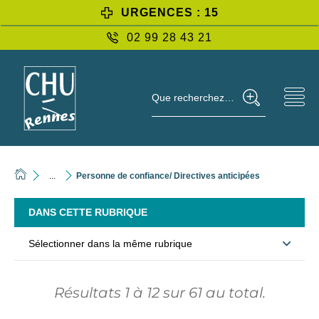
URGENCES : 15
02 99 28 43 21
Que recherchez-vous ?
...
Personne de confiance/ Directives anticipées
DANS CETTE RUBRIQUE
Sélectionner dans la même rubrique
Résultats
1
à
12
sur
61
au total.