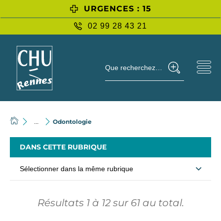
URGENCES : 15
02 99 28 43 21
Que recherchez-vous ?
Odontologie
...
DANS CETTE RUBRIQUE
Sélectionner dans la même rubrique
Résultats
1
à
12
sur
61
au total.