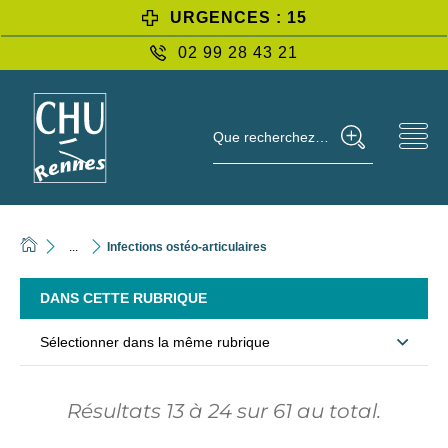
URGENCES : 15
02 99 28 43 21
Que recherchez-vous ?
...
Infections ostéo-articulaires
DANS CETTE RUBRIQUE
Sélectionner dans la même rubrique
Résultats
13
à
24
sur
61
au total.