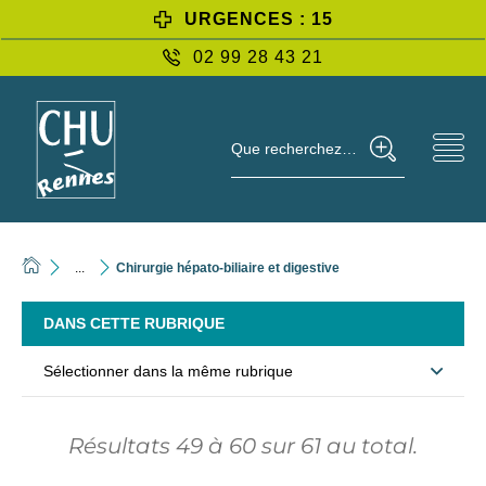
URGENCES : 15
02 99 28 43 21
Que recherchez-vous ?
...
Chirurgie hépato-biliaire et digestive
DANS CETTE RUBRIQUE
Sélectionner dans la même rubrique
Résultats
49
à
60
sur
61
au total.